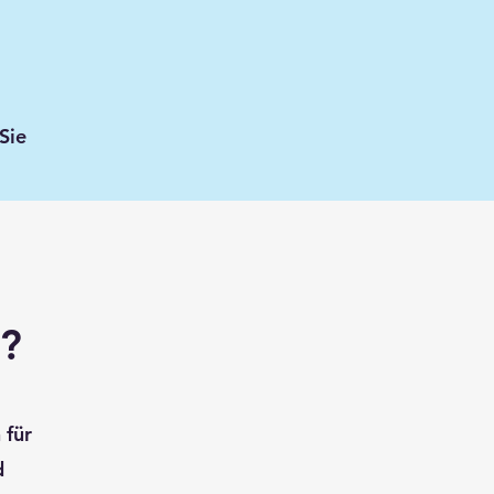
Sie
n?
 für
d