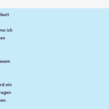
eburt
me ich
men
iesem
rd ein
Fragen
nen.