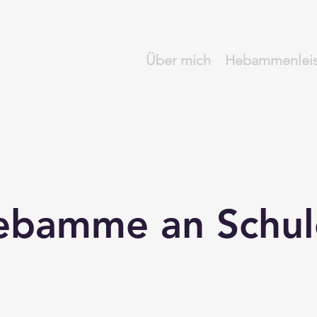
Über mich
Hebammenlei
ebamme an Schul